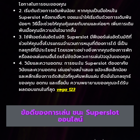
โอกาสในการชนะของคุณ
2. เริ่มต้นด้วยการเดิมพันน้อย: หากคุณเป็นมือใหม่ใน
Superslot หรือเกมอื่นๆ ขอแนะนำให้เริ่มต้นด้วยการเดิมพัน
น้อยๆ วิธีนี้จะช่วยให้คุณคุ้นเคยกับเกมและค่อยๆ เพิ่มการเดิม
พันเมื่อคุณมีความมั่นใจมากขึ้น
3. ใช้ฟีเจอร์เล่นอัตโนมัติ: Superslot มีฟีเจอร์เล่นอัตโนมัติที่
ช่วยให้คุณตั้งโปรแกรมจำนวนการหมุนที่ต้องการได้ นี่เป็น
กลยุทธ์ที่มีประโยชน์ โดยเฉพาะอย่างยิ่งหากคุณต้องการพัก
หรือลองเล่นเกมอื่นโดยไม่ขัดจังหวะการเล่นปัจจุบันของคุณ
4. วินัยและความอดทน: การชนะใน Superslot ต้องอาศัย
วินัยและความอดทน เล่นอย่างสม่ำเสมอ แม้จะเสียเล็กน้อย
และหลีกเลี่ยงการตัดสินใจที่หุนหันพลันแล่น ยึดมั่นในกลยุทธ์
ของคุณ อดทน และเชื่อมั่น ความพยายามของคุณจะได้รับ
ผลตอบแทนในที่สุด
vega 123
ข้อดีของการเล่น ชนะ Superslot
ออนไลน์