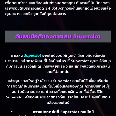
เพื่อตอบคำถามและข้อสงสัยทั้งหมดของคุณ ทีมงานที่เป็นมิตรของ
เราพร้อมให้บริการตลอด 24 ชั่วโมงทุกวันผ่านแชทสดเพื่อช่วยเหลือ
คุณอย่างรวดเร็วทุกครั้งที่คุณต้องการ
ค้นพบข้อดีของการเล่น Superslot
การเล่น
Superslot
ออนไลน์ช่วยให้คุณเข้าถึงเกมที่น่าตื่นเต้น
มากมายและโอกาสพิเศษที่ไม่เหมือนใคร ที่ Superslot คุณจะได้สนุก
กับการชนะรางวัลใหญ่ เกมเพลย์ที่เร้าใจ และสภาพแวดล้อมการเล่น
เกมที่ปลอดภัย
แล้วคุณรออะไรอยู่? เข้าร่วม Superslot ออนไลน์วันนี้และเริ่มต้น
การผจญภัยในการเล่นเกมที่ไม่เหมือนใครของคุณ ความบันเทิงไม่รู้
จบ โบนัสมากมาย และโอกาสที่จะชนะแจ็คพอตที่เปลี่ยนชีวิต:
Superslot คือจุดหมายปลายทางที่สมบูรณ์แบบสำหรับผู้ที่ชื่นชอบ
สล็อตออนไลน์
ความปลอดภัยที่ Superslot ออนไลน์