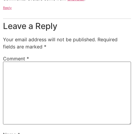
Reply
Leave a Reply
Your email address will not be published.
Required
fields are marked
*
Comment
*