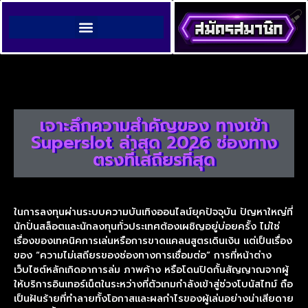
เจาะลึกความสำคัญของ ทางเข้า
Superslot ล่าสุด 2026 ช่องทาง
ตรงที่เสถียรที่สุด
ในการลงทุนผ่านระบบความบันเทิงออนไลน์ยุคปัจจุบัน ปัญหาใหญ่ที่
นักปั่นสล็อตและนักลงทุนทั่วประเทศต้องเผชิญอยู่บ่อยครั้ง ไม่ใช่
เรื่องของเทคนิคการเล่นหรือการขาดแคลนสูตรเดินเงิน แต่เป็นเรื่อง
ของ “ความไม่เสถียรของช่องทางการเชื่อมต่อ” การที่หน้าต่าง
เว็บไซต์หลักเกิดอาการล่ม ภาพค้าง หรือโดนปิดกั้นสัญญาณจากผู้
ให้บริการอินเทอร์เน็ตในระหว่างที่ตัวเกมกำลังเข้าสู่ช่วงโบนัสไทม์ ถือ
เป็นฝันร้ายที่ทำลายทั้งโอกาสและผลกำไรของผู้เล่นอย่างน่าเสียดาย