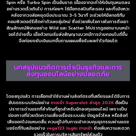
Spin หรือ Turbo Spin เป็นอันขาด เนื่องจากจะทำให้เงินทุนหมดลง
อย่างรวดเร็วเกินไป การค่อยๆ ใช้มือกดสปินทีละรอบ และทิ้งจังหวะ
หลังจากวงล้อหยุดนิ่งประมาณ 3-5 วินาที จะช่วยให้อัลกอริทึม
คอมพิวเตอร์รีเซ็ตค่าตัวเลขสุ่มใหม่ ซึ่งช่วยเพิ่มโอกาสในการดึงเอา
สัญลักษณ์พิเศษอย่าง Wild และ Scatter ให้ปรากฏออกมาบนหน้า
จอได้ง่ายขึ้น เมื่อตัวเกมเริ่มส่งสัญญานบวกมีการจ่ายคอมโบถี่ขึ้น
จึงค่อยขยับเงินเบทขึ้นตามแผนเพื่อรับผลกำไรก้อนโต
บทสรุปแนวคิดการดำเนินธุรกิจและการ
ลงทุนออนไลน์อย่างปลอดภัย
โดยสรุปแล้ว การเลือกเข้าใช้งานผ่านลิงก์ตรงที่เสถียรและได้รับการ
อัปเดตระบบใหม่อย่าง
ทางเข้า Superslot ล่าสุด 2026
ถือเป็น
ปราการด่านแรกที่สำคัญที่สุดสำหรับนักลงทุนออนไลน์ เพราะเป็น
ช่องทางที่ช่วยตัดความเสี่ยงเรื่องระบบล่ม ข้อมูลรั่วไหล หรือลิงก์
เสียออกไปจนหมดสิ้น ควบคู่ไปกับการเข้าควบคุมธุรกรรมผ่านแดช
บอร์ดที่ทันสมัยอย่าง
vega123 login ทางเข้า
ยิ่งเพิ่มความสะดวก
รวดเร็วในการบริหารสินทรัพย์ส่วนตัว