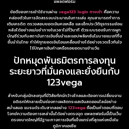
แพลตฟอร์ม
ข้อดีของการเข้าใช้งานผ่าน
vega123 login ทางเข้า
คือความ
คล่องตัวในการจัดสรรงบประมาณในการเล่น คุณสามารถทำการ
เติมเครดิต ตรวจสอบยอดเงินคงเหลือ และเช็กประวัติธุรกรรมย้อน
หลังได้อย่างแม่นยำภายในเวลาไม่กี่วินาที ตัวระบบรองรับการผูก
บัญชีร่วมกับสถาบันการเงินชั้นนำและแอปพลิเคชันโมบายแบงก์กิ้ง
ชั้นนำในไทย ทำให้ทุกยอดเงินโอนเคลื่อนย้ายได้อย่างรวดเร็วทันใจ
ไร้ปัญหาเงินค้างหรือรอยอดนานข้ามวัน
ปักหมุดพันธมิตรการลงทุน
ระยะยาวที่มั่นคงและยั่งยืนกับ
123vega
สำหรับกลุ่มนักลงทุนที่มีวิสัยทัศน์กว้างไกลและต้องการเปลี่ยนงาน
อดิเรกให้กลายเป็นช่องทางผลิตกระแสเงินสดออนไลน์อย่าง
สม่ำเสมอ แบรนด์ระดับสากลอย่าง
123vega
ถือเป็นคำตอบที่ตอบ
โจทย์ความต้องการเหล่านั้นได้อย่างตรงจุด แพลตฟอร์มนี้เป็นเว็บ
ตรงขนาดใหญ่ที่มีฐานะทางการเงินที่แข็งแกร่งที่สุดแห่งหนึ่งใน
ภูมิภาคเอเชีย