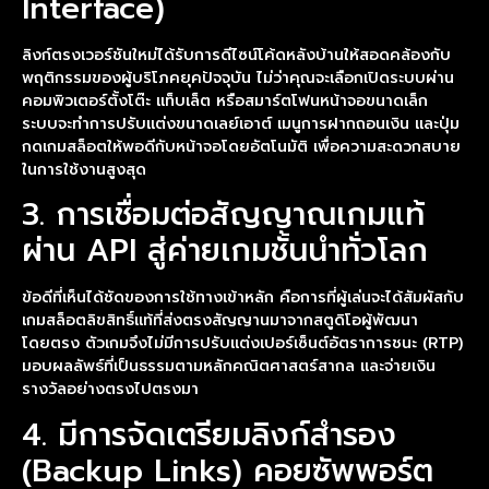
Interface)
ลิงก์ตรงเวอร์ชันใหม่ได้รับการดีไซน์โค้ดหลังบ้านให้สอดคล้องกับ
พฤติกรรมของผู้บริโภคยุคปัจจุบัน ไม่ว่าคุณจะเลือกเปิดระบบผ่าน
คอมพิวเตอร์ตั้งโต๊ะ แท็บเล็ต หรือสมาร์ตโฟนหน้าจอขนาดเล็ก
ระบบจะทำการปรับแต่งขนาดเลย์เอาต์ เมนูการฝากถอนเงิน และปุ่ม
กดเกมสล็อตให้พอดีกับหน้าจอโดยอัตโนมัติ เพื่อความสะดวกสบาย
ในการใช้งานสูงสุด
3. การเชื่อมต่อสัญญาณเกมแท้
ผ่าน API สู่ค่ายเกมชั้นนำทั่วโลก
ข้อดีที่เห็นได้ชัดของการใช้ทางเข้าหลัก คือการที่ผู้เล่นจะได้สัมผัสกับ
เกมสล็อตลิขสิทธิ์แท้ที่ส่งตรงสัญญานมาจากสตูดิโอผู้พัฒนา
โดยตรง ตัวเกมจึงไม่มีการปรับแต่งเปอร์เซ็นต์อัตราการชนะ (RTP)
มอบผลลัพธ์ที่เป็นธรรมตามหลักคณิตศาสตร์สากล และจ่ายเงิน
รางวัลอย่างตรงไปตรงมา
4. มีการจัดเตรียมลิงก์สำรอง
(Backup Links) คอยซัพพอร์ต