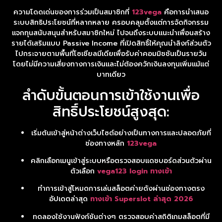
ความโดดเด่นของการร่วมเป็นสมาชิกที่
123vega
คือการนำเสนอ
ระบบสิทธิประโยชน์ที่หลากหลาย ครอบคลุมตั้งแต่การจัดกิจกรรม
แจกทุนสนับสนุนสำหรับสมาชิกใหม่ ไปจนถึงระบบแนะนำเพื่อนสร้าง
รายได้เสริมแบบ Passive Income ที่เปิดสิทธิ์ให้คุณนำลิงก์ส่วนตัว
ไปกระจายตามพื้นที่โซเชียลมีเดียเพื่อรับค่าคอมมิชชันเป็นรายวัน
โดยไม่มีความเสี่ยงทางการเงินและไม่ต้องควักเงินลงทุนเพิ่มแม้แต่
บาทเดียว
ลำดับขั้นตอนการเข้าใช้งานเพื่อ
สิทธิ์ประโยชน์สูงสุด:
เริ่มต้นเข้าสู่หน้าต่างเว็บไซต์อย่างเป็นทางการและปลอดภัยที่
ช่องทางหลัก
123vega
คลิกเลือกเมนูเข้าสู่ระบบหรือตรวจสอบแดชบอร์ดส่วนตัวผ่าน
ตัวเลือก
vega123 login ทางเข้า
ทำการเข้าสู่โหมดการเล่นสล็อตค่ายดังผ่านช่องทางตรง
อัปเดตล่าสุด
ทางเข้า Superslot ล่าสุด 2026
ทดลองใช้งานฟังก์ชันต่างๆ ตรวจสอบค่าสถิติเกมสล็อตที่มี