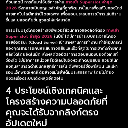
ด้วยเหตุนี้ การหันมาใช้บริการผ่าน
ทางเข้า Superslot ล่าสุด
2026
จึงกลายเป็นกุญแจสำคัญที่ถูกพัฒนาขึ้นมาเพื่อแก้ไขช่องโหว่
ทางเทคโนโลยีเหล่านี้โดยเฉพาะ เพื่อมอบประสบการณ์การเล่นที่ราบ
รื่นและปลอดภัยขั้นสูงสุดให้แก่สมาชิก
การปรับปรุงโครงสร้างเซิร์ฟเวอร์ส่วนกลางของลิงก์ตรง
ทางเข้า
Super slot ล่าสุด 2026
ในปีนี้ ได้มีการนำระบบกระจายโครง
ข่ายอัจฉริยะ (Cloud Server) เข้ามาผสานการทำงาน ทำให้อุปกรณ์
ของคุณสามารถค้นหาเส้นทางที่สั้นและเร็วที่สุดในการเข้าถึงค่ายเกม
หลักได้โดยอัตโนมัติ ส่งผลดีต่ออัตราการตอบสนองของตัวเกมที่
ว่องไว ไม่มีอาการหน่วงหรือดีเลย์ในจังหวะที่กดปุ่มสปิน ช่วยให้นัก
ลงทุนสามารถดำเนินกลยุทธ์การเล่น ดึงฟีเจอร์ซื้อฟรีสปิน และเฝ้า
รอบแจ็กพอตใหญ่ได้อย่างแม่นยำเต็มประสิทธิภาพ โดยไม่ต้อง
กังวลเรื่องระบบเด้งหลุดอีกต่อไป
4 ประโยชน์เชิงเทคนิคและ
โครงสร้างความปลอดภัยที่
คุณจะได้รับจากลิงก์ตรง
อัปเดตใหม่