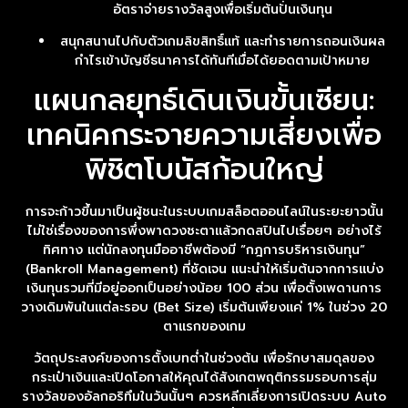
อัตราจ่ายรางวัลสูงเพื่อเริ่มต้นปั่นเงินทุน
สนุกสนานไปกับตัวเกมลิขสิทธิ์แท้ และทำรายการถอนเงินผล
กำไรเข้าบัญชีธนาคารได้ทันทีเมื่อได้ยอดตามเป้าหมาย
แผนกลยุทธ์เดินเงินขั้นเซียน:
เทคนิคกระจายความเสี่ยงเพื่อ
พิชิตโบนัสก้อนใหญ่
การจะก้าวขึ้นมาเป็นผู้ชนะในระบบเกมสล็อตออนไลน์ในระยะยาวนั้น
ไม่ใช่เรื่องของการพึ่งพาดวงชะตาแล้วกดสปินไปเรื่อยๆ อย่างไร้
ทิศทาง แต่นักลงทุนมืออาชีพต้องมี “กฎการบริหารเงินทุน”
(Bankroll Management) ที่ชัดเจน แนะนำให้เริ่มต้นจากการแบ่ง
เงินทุนรวมที่มีอยู่ออกเป็นอย่างน้อย 100 ส่วน เพื่อตั้งเพดานการ
วางเดิมพันในแต่ละรอบ (Bet Size) เริ่มต้นเพียงแค่ 1% ในช่วง 20
ตาแรกของเกม
วัตถุประสงค์ของการตั้งเบทต่ำในช่วงต้น เพื่อรักษาสมดุลของ
กระเป๋าเงินและเปิดโอกาสให้คุณได้สังเกตพฤติกรรมรอบการสุ่ม
รางวัลของอัลกอริทึมในวันนั้นๆ ควรหลีกเลี่ยงการเปิดระบบ Auto