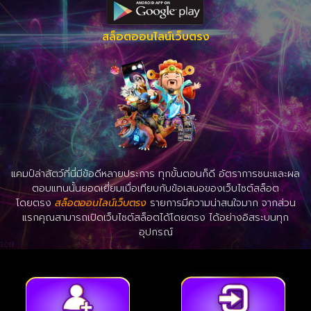
สล็อตออนไลน์เว็บตรง
แคมป์ล่าสัตว์ที่นี่มีข้อดีหลายประการ ทุกขั้นตอนก็ดี อัตราการชนะและผล
ตอบแทนนั้นยอดเยี่ยมเมื่อเทียบกับข้อเสนอของเว็บไซต์สล็อต
โดยตรง
สล็อตออนไลน์เว็บตรง
รายการมีความน่าสนใจมาก จากส่วน
แรกคุณสามารถเปิดเว็บไซต์สล็อตได้โดยตรง ได้อย่างอิสระบนทุก
อุปกรณ์