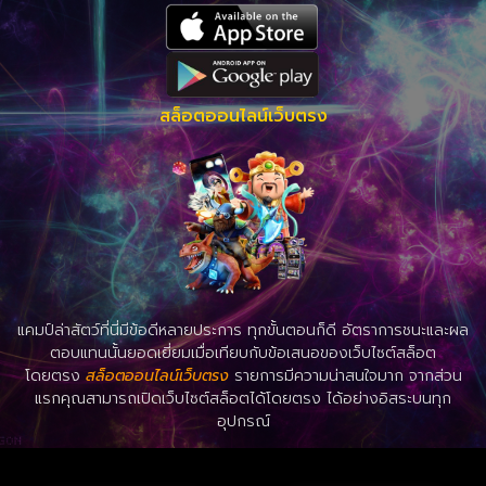
สล็อตออนไลน์เว็บตรง
แคมป์ล่าสัตว์ที่นี่มีข้อดีหลายประการ ทุกขั้นตอนก็ดี อัตราการชนะและผล
ตอบแทนนั้นยอดเยี่ยมเมื่อเทียบกับข้อเสนอของเว็บไซต์สล็อต
โดยตรง
สล็อตออนไลน์เว็บตรง
รายการมีความน่าสนใจมาก จากส่วน
แรกคุณสามารถเปิดเว็บไซต์สล็อตได้โดยตรง ได้อย่างอิสระบนทุก
อุปกรณ์