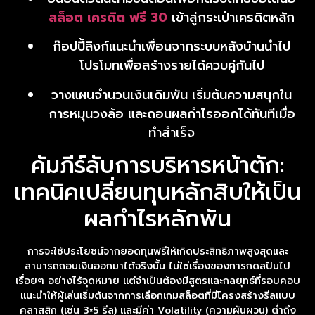
สล็อต เครดิต ฟรี 30
เข้าสู่กระเป๋าเครดิตหลัก
ก๊อปปี้ลิงก์แนะนำเพื่อนจากระบบหลังบ้านนำไป
โปรโมทเพื่อสร้างรายได้ควบคู่กันไป
วางแผนจำนวนเงินเดิมพัน เริ่มต้นความสนุกใน
การหมุนวงล้อ และถอนผลกำไรออกได้ทันทีเมื่อ
ทำสำเร็จ
คัมภีร์ลับการบริหารหน้าตัก:
เทคนิคเปลี่ยนทุนหลักสิบให้เป็น
ผลกำไรหลักพัน
การจะใช้ประโยชน์จากยอดทุนฟรีให้เกิดประสิทธิภาพสูงสุดและ
สามารถถอนเงินออกมาได้จริงนั้น ไม่ใช่เรื่องของการกดสปินไป
เรื่อยๆ อย่างไร้จุดหมาย แต่จำเป็นต้องมีสูตรและกลยุทธ์ที่รอบคอบ
แนะนำให้ผู้เล่นเริ่มต้นจากการเลือกเกมสล็อตที่มีโครงสร้างรีลแบบ
คลาสสิก (เช่น 3×5 รีล) และมีค่า Volatility (ความผันผวน) ต่ำถึง