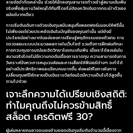
ลายข้อจำกัดเหล่านั้น ช่วยให้นักลงทุนสามารถก้าวเข้าสู่สนามเดิมพัน
จริงเพื่อลุ้นรางวัลใหญ่ได้ทันทีโดยไม่ต้องควักเงินจากกระเป๋าตัวเอง
แม้แต่บาทเดียว
การเริ่มต้นเดินทางด้วยเงินทุนสนับสนุนที่แพลตฟอร์มมอบให้ฟรีนั้น
ไม่เพียงแต่ช่วยประหยัดเงินในบัญชีของคุณเท่านั้น แต่ยังมี
ประโยชน์อย่างมากในแง่ของการเรียนรู้พฤติกรรมของตัวเกม การ
ตรวจสอบระบบประมวลผลภายในเว็บไซต์ รวมถึงการฝึกฝนทักษะ
การควบคุมอารมณ์และจิตวิทยาในขณะเดิมพัน เมื่อเราได้ลงเล่นใน
สนามจริงโดยไม่มีความกดดันเรื่องการขาดทุน ความสามารถในการ
วิเคราะห์จังหวะการหมุนวงล้อและการเลือกใช้ฟีเจอร์ต่างๆ จะทำได้
อย่างมีประสิทธิภาพและเฉียบคมมากขึ้น ส่งผลให้โอกาสในการ
เปลี่ยนทุนฟรีให้กลายเป็นเงินรางวัลก้อนโตมีความเป็นไปได้สูงขึ้น
ตามไปด้วย
เจาะลึกความได้เปรียบเชิงสถิติ:
ทำไมคุณถึงไม่ควรข้ามสิทธิ์
สล็อต เครดิตฟรี 30?
ผู้เล่นหลายคนอาจจะมองข้ามยอดเงินทุนเริ่มต้นจำนวนนี้เนื่องจาก