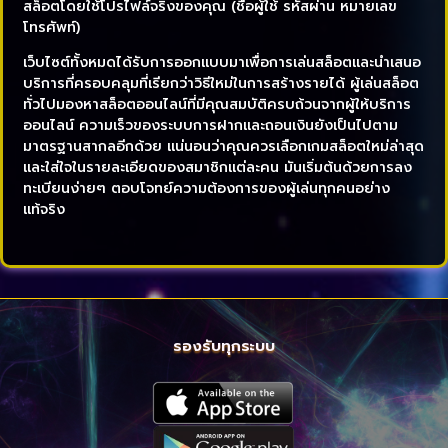
สล็อตโดยใช้โปรไฟล์จริงของคุณ (ชื่อผู้ใช้ รหัสผ่าน หมายเลข
โทรศัพท์)
เว็บไซต์ทั้งหมดได้รับการออกแบบมาเพื่อการเล่นสล็อตและนำเสนอ
บริการที่ครอบคลุมที่เรียกว่าวิธีใหม่ในการสร้างรายได้ ผู้เล่นสล็อต
ทั่วไปมองหาสล็อตออนไลน์ที่มีคุณสมบัติครบถ้วนจากผู้ให้บริการ
ออนไลน์ ความเร็วของระบบการฝากและถอนเงินยังเป็นไปตาม
มาตรฐานสากลอีกด้วย แน่นอนว่าคุณควรเลือกเกมสล็อตใหม่ล่าสุด
และใส่ใจในรายละเอียดของสมาชิกแต่ละคน มันเริ่มต้นด้วยการลง
ทะเบียนง่ายๆ ตอบโจทย์ความต้องการของผู้เล่นทุกคนอย่าง
แท้จริง
รองรับทุกระบบ