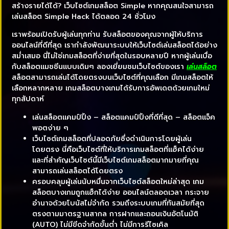
สร้างรายได้ได้? เว็บไซต์เกมสล็อต Simple หากคุณสนใจสามารถ
เล่นสล็อต Simple Hack ได้ตลอด 24 ชั่วโมง
เราพร้อมเปิดรับผู้เล่นทุกท่าน รับสล็อตของคุณจากผู้ให้บริการ
ออนไลน์ที่ดีที่สุด เรากำลังพัฒนาระบบให้เว็บไซต์เล่นสล็อตได้อย่าง
สม่ำเสมอ นี่ไม่ใช่เกมสล็อตที่ง่ายที่สุดในรอบหลายปี หากผู้เล่นเบื่อ
กับสล็อตแมชชีนแบบเดิมๆ ลองเยี่ยมชมเว็บไซต์ของเรา
เล่นสล็อต
สล็อตสามารถเล่นได้โดยตรงบนเว็บไซต์ที่คุณเลือก มีเกมสล็อตให้
เลือกหลากหลาย เกมสล็อตบางเกมได้รับการอัพเดตด้วยเกมใหม่
ทุกสัปดาห์
เล่นสล็อตแคมป์ปิ้ง – สล็อตแคมป์ปิ้งที่ดีที่สุด – สล็อตแจ็ค
พอตง่าย ๆ
เว็บไซต์เกมสล็อตที่ปลอดภัยซึ่งดำเนินการโดยผู้เล่น
โดยตรง นี่คือเว็บไซต์ที่ให้บริการเกมสล็อตที่แฮ็คได้ง่าย
และที่สำคัญเว็บไซต์นี้มีเว็บไซต์เกมสล็อตมากมายที่คุณ
สามารถเล่นสล็อตได้โดยตรง
ครอบคลุมผู้เล่นนับหมื่นจากเว็บไซต์สล็อตใหม่ล่าสุด เกม
สล็อตบางเกมถูกแฮ็กได้ง่าย ออนไลน์ตลอดเวลา กระจาย
อำนาจด้วยโบนัสไม่จำกัด รวมถึงระบบเกมที่ทันสมัยที่สุด
ตรงตามมาตรฐานสากล การฝากและถอนเงินอัตโนมัติ
(AUTO) ไม่มีขีดจำกัดขั้นต่ำ ไม่มีการรีไซเคิล