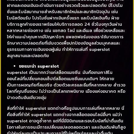
ฝากและถอนเงินจะดำเนินการอย่างรวดเร็วและปลอดภัย มีโปรโม
ชั่นและโบนัสมากมายสำหรับสมาชิกใหม่และสมาชิกปัจจุบัน เช่น
โบนัสต้อนรับ โปรโมชั่นฝากเงินครั้งแรก และโบนัสเงินคืน ฝ่าย
บริการลูกค้าของเราพร้อมให้บริการตลอด 24 ชั่วโมงทุกวันผ่าน
หลากหลายช่องทาง เช่น แชทสด ไลน์ และอีเมล เพื่อช่วยเหลือและ
ให้คำแนะนำคุณหากมีปัญหาใดๆ แพลตฟอร์มของเราใช้มาตรการ
รักษาความปลอดภัยที่เข้มงวดเพื่อปกป้องข้อมูลส่วนบุคคลและ
ธุรกรรมทางการเงินของผู้เล่น ทำให้การเล่นที่ superslot
สนุกสนานและปลอดภัย
ขอแนะนำ superslot
superslot เป็นมากกว่าแค่สล็อตแมชชีน: มันคือเกมคาสิโน
ออนไลน์ที่เปลี่ยนคอนเซ็ปต์สล็อตแมชชีนแบบเดิมๆ ให้กลาย
เป็นการผจญภัยที่สมจริง ด้วยตัวละครและธีมที่หลากหลาย สำรวจ
โลกที่คุณชื่นชอบ ไม่ว่าจะเป็นโลกเทพนิยาย เมืองแห่งอนาคต หรือ
ป่าดงดิบอันเขียวชอุ่ม
สิ่งที่ทำให้ superslot แตกต่างคือรูปแบบการเล่นที่หลากหลาย นี่
คือสิ่งที่ทำให้ superslot แตกต่างจากสล็อตออนไลน์อื่นๆ แม้ว่า
superslot อาจดูซ้ำซาก แต่ที่นี่มีมินิเกมและรอบโบนัสที่น่าตื่นเต้น
โอกาสในการชนะมีการเปลี่ยนแปลงตลอดเวลา และเงินเดิมพันก็สูง
ทำให้แต่ละเกมเป็นประสบการณ์ที่ไม่เหมือนใครและน่าตื่นเต้น