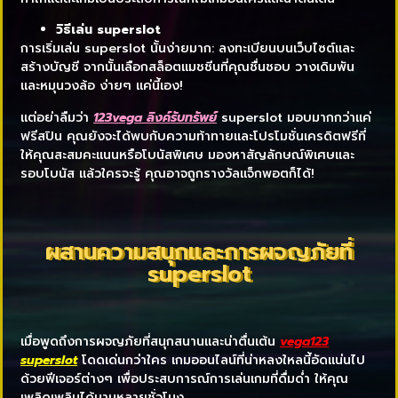
วิธีเล่น superslot
การเริ่มเล่น superslot นั้นง่ายมาก: ลงทะเบียนบนเว็บไซต์และ
สร้างบัญชี จากนั้นเลือกสล็อตแมชชีนที่คุณชื่นชอบ วางเดิมพัน
และหมุนวงล้อ ง่ายๆ แค่นี้เอง!
แต่อย่าลืมว่า
123vega ลิงค์รับทรัพย์
superslot มอบมากกว่าแค่
ฟรีสปิน คุณยังจะได้พบกับความท้าทายและโปรโมชั่นเครดิตฟรีที่
ให้คุณสะสมคะแนนหรือโบนัสพิเศษ มองหาสัญลักษณ์พิเศษและ
รอบโบนัส แล้วใครจะรู้ คุณอาจถูกรางวัลแจ็กพอตก็ได้!
ผสานความสนุกและการผจญภัยที่
superslot
เมื่อพูดถึงการผจญภัยที่สนุกสนานและน่าตื่นเต้น
vega123
superslot
โดดเด่นกว่าใคร เกมออนไลน์ที่น่าหลงใหลนี้อัดแน่นไป
ด้วยฟีเจอร์ต่างๆ เพื่อประสบการณ์การเล่นเกมที่ดื่มด่ำ ให้คุณ
เพลิดเพลินได้นานหลายชั่วโมง