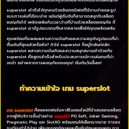
เล่นที่น่าหลงใหล จึงเป็นเกมที่คุณต้องมีสำหรับคนรักเกมผจญภัย
superslot เข้าถึงได้ทุกคนด้วยอินเทอร์เฟซที่ใช้งานง่ายและรูป
แบบการเล่นที่เรียบง่าย แม้แต่ผู้เริ่มต้นก็สามารถสนุกกับสล็อต
ผจญภัยได้ เพลิดเพลินกับเวลาว่างที่บ้านด้วยสล็อตผจญภัย ที่
superslot เรามีรูปแบบเกมที่หลากหลายเพื่อให้คุณเพลิดเพลิน
คุณพร้อมที่จะผสมผสานความบันเทิงและความสนุกในรูปแบบที่น่า
ตื่นเต้นที่สุดแล้วหรือยัง? ถ้าใช่ superslot ก็อยู่ใกล้แค่คลิก
superslot ผสานความบันเทิงและความสนุกสนานเข้าด้วยกัน
superslot คือสูตรสำเร็จสำหรับประสบการณ์การเล่นเกมที่น่า
จดจำ อย่าพลาดการผจญภัยของคุณ! เริ่มต้นวันนี้เลย!
ทำความเข้าใจ เกม superslot
เกม superslot
คือแพลตฟอร์มคาสิโนออนไลน์ที่นำเสนอเกมสล็อต
จากผู้ให้บริการชั้นนำอย่าง
vega123
PG Soft, Joker Gaming,
Pragmatic Play และ SlotXO พร้อมเกมให้เลือกมากมาย การลง
ทะเบียนทำได้ง่าย เพียงกรอกข้อมูลและยืนยันข้อมูลของคุณ การ