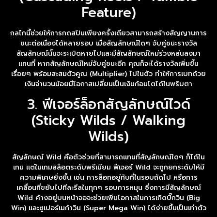
Feature)
กลไกนี้ช่วยให้การกดสปินเพียงครั้งเดียวสามารถสร้างสัญญานการ
ชนะต่อเนื่องได้หลายรอบ เมื่อสัญลักษณ์ใดๆ จับคู่ชนะรางวัล
สัญลักษณ์นั้นจะระเบิดหายไปและมีสัญลักษณ์ใหม่ร่วงหล่นลงมา
แทนที่ หากสัญลักษณ์ใหม่จับคู่ชนะอีก คุณก็จะได้รางวัลเพิ่มขึ้น
เรื่อยๆ พร้อมสะสมตัวคูณ (Multiplier) ไปในตัว ทำให้การเบทด้วย
เงินจำนวนน้อยมีโอกาสเปลี่ยนเป็นเงินก้อนโตได้ในพริบตา
3. ฟีเจอร์ล็อกสัญลักษณ์ไวด์
(Sticky Wilds / Walking
Wilds)
สัญลักษณ์ Wild คือตัวช่วยที่สามารถแทนที่สัญลักษณ์ใดๆ ก็ได้ใน
เกม แต่ในเกมสล็อตระดับพรีเมียม ฟีเจอร์ Wild จะถูกยกระดับให้มี
ความพิเศษยิ่งขึ้น เช่น การล็อกอยู่กับที่ในรอบถัดไป หรือการ
เคลื่อนที่ขยับไปทีละรีลในทุกๆ รอบการหมุน ซึ่งการมีสัญลักษณ์
Wild ค้างอยู่บนหน้าจอจะช่วยเพิ่มโอกาสในการเกิดบิ๊กวิน (Big
Win) และซูเปอร์เมก้าวิน (Super Mega Win) ได้ง่ายขึ้นเป็นเท่าตัว