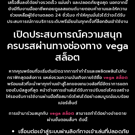
เสร็จสิ้นลงได้อย่างรวดเร็ว แม่นยำ และปลอดภัยสูงสุด นอกจากนี้
ยังมีทีมงานมืออาชีพคอยดูแลสแตนด์บายตอบคำถามและให้ความ
ช่วยเหลือผู้ใช้งานตลอด 24 ชั่วโมง ทำให้คุณมั่นใจได้ว่าจะได้รับ
ประสบการณ์การบริการระดับพรีเมียมในทุกครั้งที่ล็อกอินเข้าใช้งาน
เปิดประสบการณ์ความสนุก
ครบรสผ่านทางช่องทาง vega
สล็อต
หากคุณพร้อมที่จะเริ่มต้นเปิดฉากการทำกำไรและเพลิดเพลินไปกับ
กราฟิกสุดอลังการ แหล่งรวมความบันเทิงภายใต้ชื่อ
vega สล็อต
พร้อมแล้วที่จะนำพาทุกท่านเข้าสู่โลกของเกมวงล้อที่มีอัตราการแตก
ของโบนัสสูงที่สุด หน้าต่างการเข้าเล่นได้รับการปรับแต่งโครงสร้าง
ให้รองรับการใช้งานผ่านมือถือสมาร์ตโฟนได้อย่างสมบูรณ์แบบร้อย
เปอร์เซ็นต์
การเข้ามาร่วมสนุกกับ
vega สล็อต
สามารถทำได้อย่างง่ายดาย
ผ่านขั้นตอนสั้นๆ ดังนี้:
เชื่อมต่อเข้าสู่ระบบผ่านลิงก์ทางเข้าเล่นที่ปลอดภัย