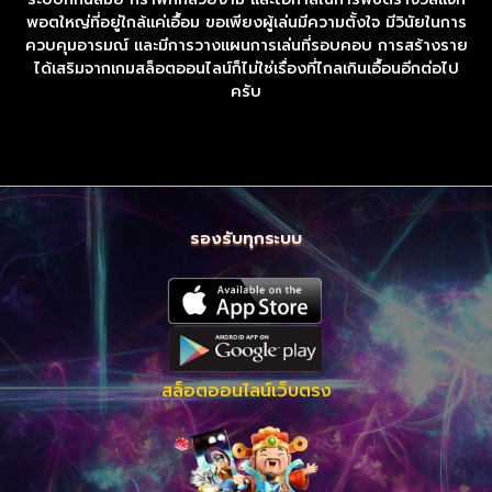
พอตใหญ่ที่อยู่ใกล้แค่เอื้อม ขอเพียงผู้เล่นมีความตั้งใจ มีวินัยในการ
ควบคุมอารมณ์ และมีการวางแผนการเล่นที่รอบคอบ การสร้างราย
ได้เสริมจากเกมสล็อตออนไลน์ก็ไม่ใช่เรื่องที่ไกลเกินเอื้อนอีกต่อไป
ครับ
รองรับทุกระบบ
สล็อตออนไลน์เว็บตรง