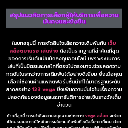
สรุปแนวคิดการเลือกผู้ให้บริการเพื่อความ
มั่นคงและยั่งยืน
ในบทสรุปนี้ การตัดสินใจเลือกวางเดิมพันกับ
เว็บ
สล็อตมาแรง เล่นง่าย
ถือเป็นรากฐานที่สำคัญที่สุด
ของการเริ่มต้นเป็นนักลงทุนออนไลน์ เพราะระบบการ
เล่นที่เป็นมิตรและกลไกที่ตรงไปตรงมาจะช่วยลดความ
กดดันในระหว่างการเดิมพันได้อย่างดีเยี่ยม ยิ่งเมื่อคุณ
เลือกใช้งานผ่านแพลตฟอร์มชั้นนำที่ได้มาตรฐานระดับ
สากลอย่าง
123 vega
ยิ่งเพิ่มความมั่นใจในเรื่องความ
ปลอดภัยของข้อมูลและการันตีการจ่ายเงินรางวัลเต็ม
จำนวน
ท้ายที่สุดนี้ การเข้าถึงความสนุกผ่านช่องทาง
vega สล็อต
จะช่วย
เปิดประสบการณ์ใหม่ในการเล่นเกมเดิมพันที่เหนือชั้นกว่าที่เคย ด้วย
ระบบที่ทันสมัย กราฟิกที่สวยงาม และโอกาสในการพิชิตรางวัลแจ็ก