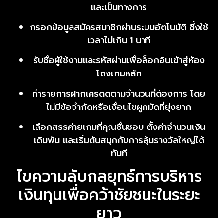
และเป็นทางการ
กรอกข้อมูลสมัครสมาชิกผ่านระบบอัตโนมัติ ซึ่งใช้
เวลาไม่เกิน 1 นาที
รับชื่อผู้ใช้งานและรหัสผ่านเพื่อล็อกอินเข้าสู่ห้อง
โถงเกมหลัก
ทำรายการฝากเครดิตตามจำนวนที่ต้องการ โดย
ไม่มีข้อจำกัดหรือเงื่อนไขผูกมัดที่ยุ่งยาก
เลือกสรรค่ายเกมที่คุณชื่นชอบ ตั้งค่าจำนวนเงิน
เดิมพัน และเริ่มต้นสนุกกับการลุ้นรางวัลใหญ่ได้
ทันที
ไขความลับกลยุทธ์การบริหาร
เงินทุนเพื่อคว้าชัยชนะในระยะ
ยาว