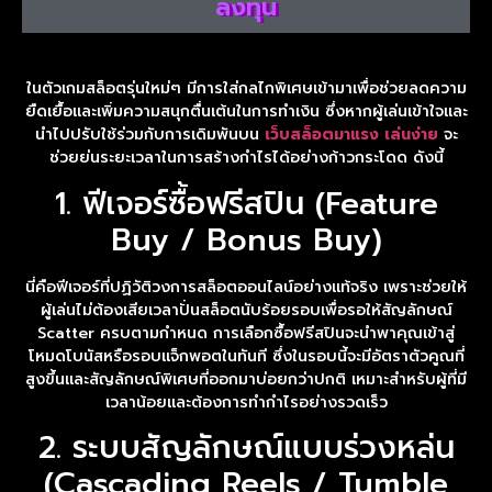
ลงทุน
ในตัวเกมสล็อตรุ่นใหม่ๆ มีการใส่กลไกพิเศษเข้ามาเพื่อช่วยลดความ
ยืดเยื้อและเพิ่มความสนุกตื่นเต้นในการทำเงิน ซึ่งหากผู้เล่นเข้าใจและ
นำไปปรับใช้ร่วมกับการเดิมพันบน
เว็บสล็อตมาแรง เล่นง่าย
จะ
ช่วยย่นระยะเวลาในการสร้างกำไรได้อย่างก้าวกระโดด ดังนี้
1. ฟีเจอร์ซื้อฟรีสปิน (Feature
Buy / Bonus Buy)
นี่คือฟีเจอร์ที่ปฏิวัติวงการสล็อตออนไลน์อย่างแท้จริง เพราะช่วยให้
ผู้เล่นไม่ต้องเสียเวลาปั่นสล็อตนับร้อยรอบเพื่อรอให้สัญลักษณ์
Scatter ครบตามกำหนด การเลือกซื้อฟรีสปินจะนำพาคุณเข้าสู่
โหมดโบนัสหรือรอบแจ็กพอตในทันที ซึ่งในรอบนี้จะมีอัตราตัวคูณที่
สูงขึ้นและสัญลักษณ์พิเศษที่ออกมาบ่อยกว่าปกติ เหมาะสำหรับผู้ที่มี
เวลาน้อยและต้องการทำกำไรอย่างรวดเร็ว
2. ระบบสัญลักษณ์แบบร่วงหล่น
(Cascading Reels / Tumble