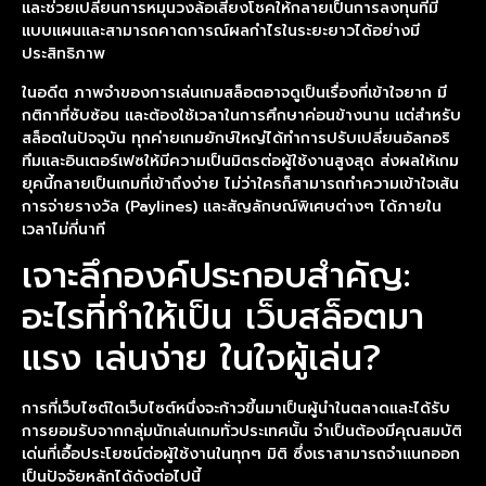
และช่วยเปลี่ยนการหมุนวงล้อเสี่ยงโชคให้กลายเป็นการลงทุนที่มี
แบบแผนและสามารถคาดการณ์ผลกำไรในระยะยาวได้อย่างมี
ประสิทธิภาพ
ในอดีต ภาพจำของการเล่นเกมสล็อตอาจดูเป็นเรื่องที่เข้าใจยาก มี
กติกาที่ซับซ้อน และต้องใช้เวลาในการศึกษาค่อนข้างนาน แต่สำหรับ
สล็อตในปัจจุบัน ทุกค่ายเกมยักษ์ใหญ่ได้ทำการปรับเปลี่ยนอัลกอริ
ทึมและอินเตอร์เฟซให้มีความเป็นมิตรต่อผู้ใช้งานสูงสุด ส่งผลให้เกม
ยุคนี้กลายเป็นเกมที่เข้าถึงง่าย ไม่ว่าใครก็สามารถทำความเข้าใจเส้น
การจ่ายรางวัล (Paylines) และสัญลักษณ์พิเศษต่างๆ ได้ภายใน
เวลาไม่กี่นาที
เจาะลึกองค์ประกอบสำคัญ:
อะไรที่ทำให้เป็น เว็บสล็อตมา
แรง เล่นง่าย ในใจผู้เล่น?
การที่เว็บไซต์ใดเว็บไซต์หนึ่งจะก้าวขึ้นมาเป็นผู้นำในตลาดและได้รับ
การยอมรับจากกลุ่มนักเล่นเกมทั่วประเทศนั้น จำเป็นต้องมีคุณสมบัติ
เด่นที่เอื้อประโยชน์ต่อผู้ใช้งานในทุกๆ มิติ ซึ่งเราสามารถจำแนกออก
เป็นปัจจัยหลักได้ดังต่อไปนี้