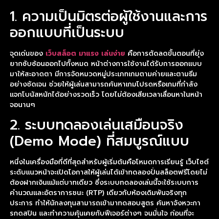
1. ความเป็นมิตรต่อผู้ใช้งานและการ
ออกแบบที่เป็นระบบ
จุดเด่นของ
เว็บสล็อต มาแรง เล่นง่าย
คือการตัดลดขั้นตอนที่ยุ่ง
ยากซับซ้อนออกไปทั้งหมด หน้าต่างการใช้งานได้รับการออกแบบ
มาให้สะอาดตา มีการจัดหมวดหมู่ประเภทเกมตามค่ายและตามธีม
อย่างชัดเจน ช่วยให้ผู้เล่นสามารถค้นหาเกมโปรดหรือเกมที่กำลัง
แจกโบนัสหนักได้อย่างรวดเร็ว โดยไม่ต้องเสียเวลาเลื่อนหาในหน้า
จอนานๆ
2. ระบบทดลองเล่นเสมือนจริง
(Demo Mode) ที่สมบูรณ์แบบ
หนึ่งในเครื่องมือที่ดีที่สุดสำหรับผู้เริ่มต้นคือโหมดการเรียนรู้ เว็บไซต์
ระดับแนวหน้าจะเปิดโอกาสให้ผู้เล่นได้เข้าทดลองปั่นสล็อตฟรีโดยไม่
ต้องฝากเงินแม้แต่บาทเดียว ซึ่งระบบทดลองเล่นนี้จะใช้ระบบการ
คำนวณและอัตราการชนะ (RTP) เดียวกับห้องเดิมพันจริงทุก
ประการ ทำให้นักลงทุนสามารถเข้ามาทดสอบสูตร ค้นหาจังหวะกา
รกดสปิน และทำความคุ้นเคยกับฟีเจอร์ต่างๆ จนมั่นใจ ก่อนที่จะ