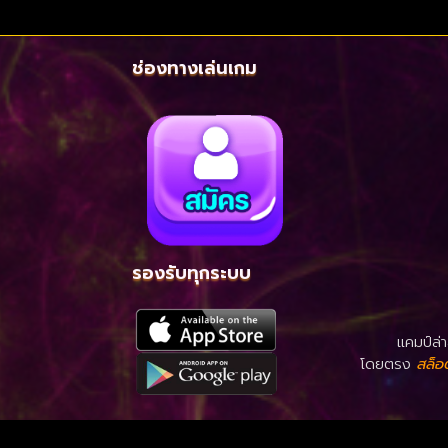
ช่องทางเล่นเกม
รองรับทุกระบบ
แคมป์ล่
โดยตรง
สล็อ