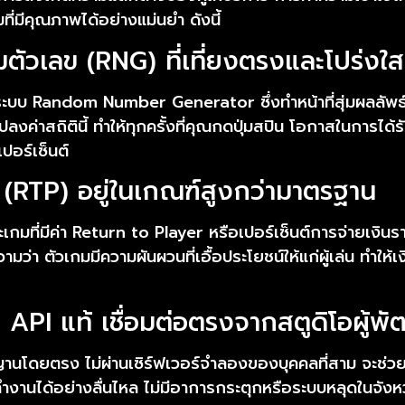
มีคุณภาพได้อย่างแม่นยำ ดังนี้
มตัวเลข (RNG) ที่เที่ยงตรงและโปร่งใส
ระบบ Random Number Generator ซึ่งทำหน้าที่สุ่มผลลัพธ์
ลงค่าสถิตินี้ ทำให้ทุกครั้งที่คุณกดปุ่มสปิน โอกาสในการได
อร์เซ็นต์
ืน (RTP) อยู่ในเกณฑ์สูงกว่ามาตรฐาน
มที่มีค่า Return to Player หรือเปอร์เซ็นต์การจ่ายเงินรางวัล
ามว่า ตัวเกมมีความผันผวนที่เอื้อประโยชน์ให้แก่ผู้เล่น ทำใ
PI แท้ เชื่อมต่อตรงจากสตูดิโอผู้พ
ัญญานโดยตรง ไม่ผ่านเซิร์ฟเวอร์จำลองของบุคคลที่สาม จะช
นได้อย่างลื่นไหล ไม่มีอาการกระตุกหรือระบบหลุดในจังหวะท