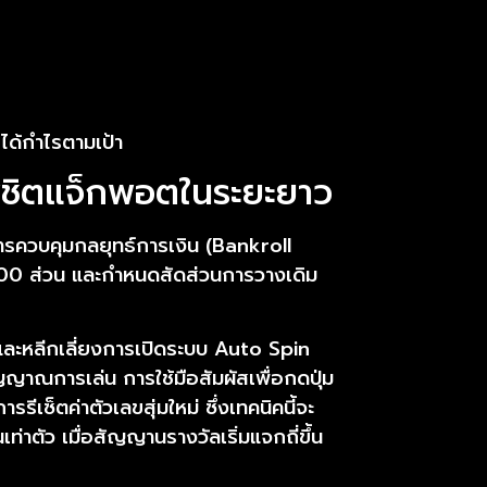
ได้กำไรตามเป้า
่อพิชิตแจ็กพอตในระยะยาว
การควบคุมกลยุทธ์การเงิน (Bankroll
 100 ส่วน และกำหนดสัดส่วนการวางเดิม
และหลีกเลี่ยงการเปิดระบบ Auto Spin
ญญาณการเล่น การใช้มือสัมผัสเพื่อกดปุ่ม
เซ็ตค่าตัวเลขสุ่มใหม่ ซึ่งเทคนิคนี้จะ
าตัว เมื่อสัญญานรางวัลเริ่มแจกถี่ขึ้น