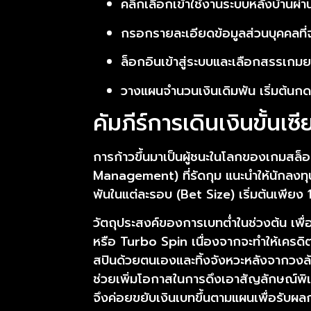
คลิกเลือกเข้าใช้งานระบบหลังบ้านผ่าน
กรอกรายละเอียดข้อมูลส่วนบุคคลที่จ
ล็อกอินเข้าสู่ระบบและเลือกสรรเกมยอด
วางแผนจำนวนเงินเดิมพัน เริ่มต้นกด
คัมภีร์การเดินเงินขั้น
การก้าวขึ้นมาเป็นผู้ชนะในโลกของเกมสล็
Management) ที่รัดกุม แนะนำให้นักลงท
พันในแต่ละรอบ (Bet Size) เริ่มต้นเพี
วัตถุประสงค์ของการเบทต่ำในช่วงต้น เพ
หรือ Turbo Spin เนื่องจากจะทำให้เครดิต
สปินด้วยตนเองและทิ้งจังหวะหลังจากวงล้อห
ช่วยเพิ่มโอกาสในการดึงเอาสัญลักษณ์พิเศ
จึงค่อยขยับเงินเบทขึ้นตามแผนเพื่อรับผ