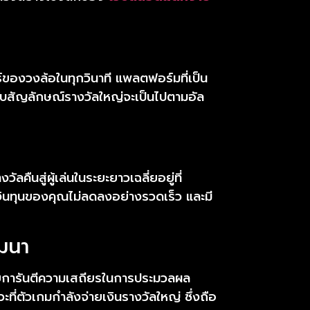
ของวงล้อในทุกวินาที แพลตฟอร์มที่เป็น
้รับสัญลักษณ์รางวัลใหญ่จะเป็นไปตามอัล
คืนสู่ผู้เล่นในระยะยาวเฉลี่ยอยู่ที่
ห้เงินทุนของคุณไม่ลดลงอย่างรวดเร็ว และมี
ัฒนา
่วยการันตีความเสถียรในการประมวลผล
ี่ตัวเกมกำลังจ่ายเงินรางวัลใหญ่ ซึ่งถือ