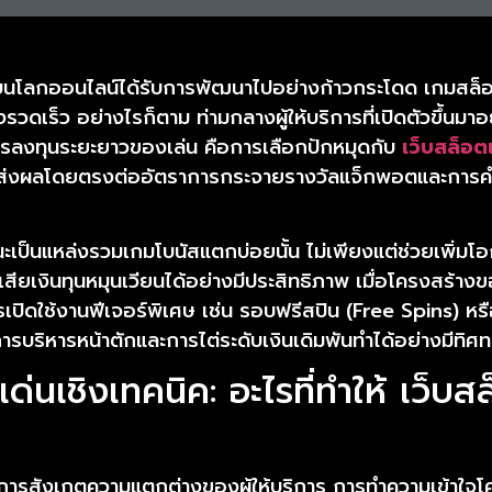
ริมบนโลกออนไลน์ได้รับการพัฒนาไปอย่างก้าวกระโดด เกมสล็
างรวดเร็ว อย่างไรก็ตาม ท่ามกลางผู้ให้บริการที่เปิดตัวขึ้นม
การลงทุนระยะยาวของเล่น คือการเลือกปักหมุดกับ
เว็บสล็อ
ะส่งผลโดยตรงต่ออัตราการกระจายรางวัลแจ็กพอตและการคำน
ะเป็นแหล่งรวมเกมโบนัสแตกบ่อยนั้น ไม่เพียงแต่ช่วยเพิ่มโอ
ญเสียเงินทุนหมุนเวียนได้อย่างมีประสิทธิภาพ เมื่อโครงสร
ปิดใช้งานฟีเจอร์พิเศษ เช่น รอบฟรีสปิน (Free Spins) หรือต
ริหารหน้าตักและการไต่ระดับเงินเดิมพันทำได้อย่างมีทิศทา
ด่นเชิงเทคนิค: อะไรที่ทำให้ เว็
ษาวิธีการสังเกตความแตกต่างของผู้ให้บริการ การทำความเข้าใ