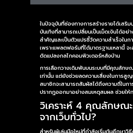
ในปัจจุบันที่ช่องทางการสร้างรายได้เส
บันเทิงที่สามารถเปลี่ยนเป็นเม็ดเงินได้อย่
สำคัญและเป็นตัวแปรชี้วัดความสำเร็จใน
เพราะแพลตฟอร์มที่ได้มาตรฐานเหลานี้ จ
ดัดแปลงกลไกคอมพิวเตอร์หลังบ้าน
การเลือกวางเดิมพันบนระบบที่มีคุณลักษณ
เท่านั้น แต่ยังช่วยลดความเสี่ยงในการสู
สมาชิกจะสามารถสัมผัสได้ถึงความถี่ในการเ
ปรากฏออกมาอย่างสมเหตุสมผล ช่วยให้การบ
วิเคราะห์ 4 คุณลักษณะเ
จากเว็บทั่วไป?
สำหรับผู้เล่นมือใหม่ที่กำลังเริ่มต้นศึก