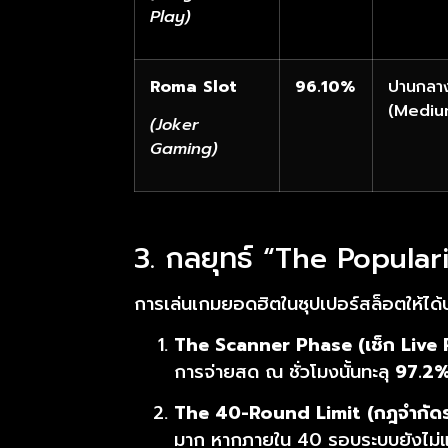
Play)
Roma Slot
96.10%
ปานกลา
(Mediu
(Joker
Gaming)
3. กลยุทธ์ “The Popular
การเล่นเกมยอดฮิตในซุปเปอร์สล็อตให้ได้
The Scanner Phase (เช็ก Live 
การจ่ายสด ณ ชั่วโมงนั้นทะลุ
97.2
The 40-Round Limit (กฎจำกัด
มาก หากภายใน 40 รอบระบบยังไม่แจ