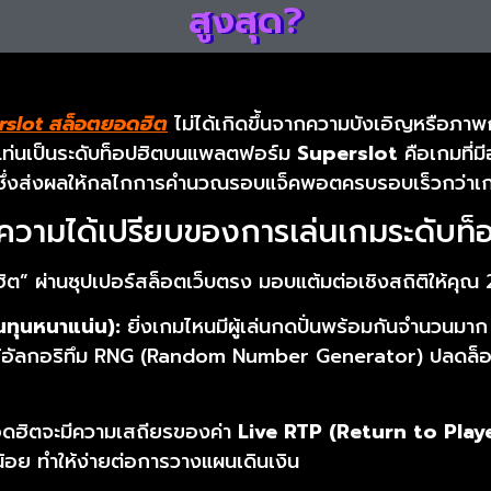
สูงสุด?
rslot สล็อตยอดฮิต
ไม่ได้เกิดขึ้นจากความบังเอิญหรือภาพ
้นแท่นเป็นระดับท็อปฮิตบนแพลตฟอร์ม
Superslot
คือเกมที่มี
ด ซึ่งส่งผลให้กลไกการคำนวณรอบแจ็คพอตครบรอบเร็วกว่าเก
 ความได้เปรียบของการเล่นเกมระดับท็
ต” ผ่านซุปเปอร์สล็อตเว็บตรง มอบแต้มต่อเชิงสถิติให้คุณ 
ทุนหนาแน่น):
ยิ่งเกมไหนมีผู้เล่นกดปั่นพร้อมกันจำนวนมา
ห้อัลกอริทึม RNG (Random Number Generator) ปลดล็อกร
ฮิตจะมีความเสถียรของค่า
Live RTP (Return to Play
น้อย ทำให้ง่ายต่อการวางแผนเดินเงิน