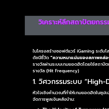
วิเคราะห์ลึกสถาปัตยกร
ในโครงสร้างซอฟต์แวร์ iGaming ระดับโ
ดัชนีชี้วัด
“ความหนาแน่นของสภาพคล่องท
รางวัลผ่านระบบเกมยอดฮิตโดยใช้สถาปัต
รางวัล (Hit Frequency)
1. วิศวกรรมระบบ “High-D
หัวใจเชิงคำนวณที่ทำให้เกมยอดฮิตในซุปเป
จัดการพูลเงินหลังบ้าน: