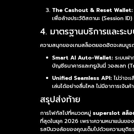
The Cashout & Reset Wallet:
เพื่อล้างประวัติสถานะ (Session ID
4. มาตรฐานบริการและระบ
ความสนุกของเกมสล็อตยอดฮิตจะสมบูรณ์แบ
Smart AI Auto-Wallet:
ระบบฝาก-
บัญชีธนาคารและทรูมันนี่ วอลเลท 
Unified Seamless API:
ไม่ว่าจะ
เล่นได้อย่างลื่นไหล ไม่มีอาการเงิน
สรุปส่งท้าย
การโฟกัสไปที่หมวดหมู่
superslot สล็
ที่สุดในยุค 2026 เพราะความหนาแน่นของเ
รสปินวงล้อของคุณเต็มไปด้วยความยุติธรร