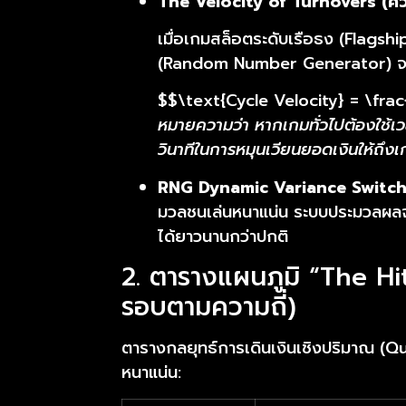
The Velocity of Turnovers (ควา
เมื่อเกมสล็อตระดับเรือธง (Flagsh
(Random Number Generator) จะถูก
$$\text{Cycle Velocity} = \fra
หมายความว่า หากเกมทั่วไปต้องใช้เ
วินาทีในการหมุนเวียนยอดเงินให้ถึ
RNG Dynamic Variance Switch
มวลชนเล่นหนาแน่น ระบบประมวลผลจะเ
ได้ยาวนานกว่าปกติ
2. ตารางแผนภูมิ “The Hi
รอบตามความถี่)
ตารางกลยุทธ์การเดินเงินเชิงปริมาณ (Qu
หนาแน่น: