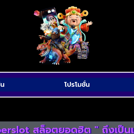
่น
โปรโมชั่น
erslot สล็อตยอดฮิต " ถึงเป็