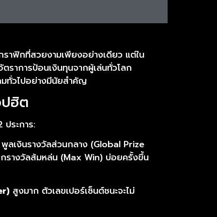
กราฟิกที่สวยงามเพียงอย่างเดียว แต่ใน
อัตราการป้อนเงินทุนจากผู้เล่นทั่วโลก
มทั่วไปอย่างมีนัยสำคัญ
อปฮิต
2 ประการ:
ก พูลเงินรางวัลส่วนกลาง (Global Prize
างวัลส้มหล่น (Max Win) บ่อยครั้งขึ้น
er)
สูงมาก ตัวเลขเปอร์เซ็นต์ชนะจะไม่