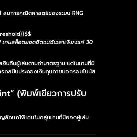
่อนาที สมการคณิตศาสตร์ของระบบ RNG
hreshold}}$$
ญ่ เกมสล็อตยอดฮิตจะใช้เวลาเพียงแค่ 30
ินคืนผู้เล่นตามค่ามาตรฐาน แต่ในเกมที่มี
สามารถสปินประคองเงินทุนภายนอกรอบโบนัส
t” (พิมพ์เขียวการปรับ
ักษณ์พิเศษในกลุ่มเกมที่มียอดผู้เล่น