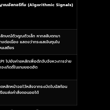
ญญาณอัลกอริทึม (Algorithmic Signals)
ลักษณ์ตัวคูณตัวเล็ก หากสลับตกมา
งต่อเนื่อง แสดงว่ากระแสเงินทุนใน
ียนเสถียร
API ไปยังค่ายหลักเพื่อดักจับจังหวะการจ่าย
มักจะเกิดถี่ในเกมยอดฮิต
หลักหน้าจอไว้หลังจากระเบิดโบนัสก้อน
ตรียมส่งคำสั่งถอนออโต้