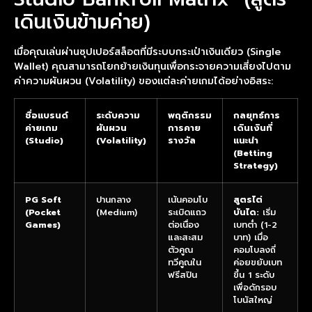
เดินเงินข้ามค่าย)
เมื่อคุณเล่นผ่านซุปเปอร์สล็อตที่มีระบบกระเป๋าเงินเดียว (Single
Wallet) คุณสามารถโยกย้ายเงินทุนเพื่อกระจายความเสี่ยงไปตาม
ค่าความผันผวน (Volatility) ของแต่ละค่ายเกมได้อย่างอิสระ:
ชื่อแบรนด์
ระดับความ
พฤติกรรม
กลยุทธ์การ
ค่ายเกม
ผันผวน
การคาย
เดินเงินที่
(Studio)
(Volatility)
รางวัล
แนะนำ
(Betting
Strategy)
PG Soft
ปานกลาง
เน้นคอมโบ
สูตรไต่
(Pocket
(Medium)
ระเบิดแถว
บันได:
เริ่ม
Games)
ต่อเนื่อง
เบทต่ำ (1-2
และสะสม
บาท) เมื่อ
ตัวคูณ
คอมโบลงถี่
ทวีคูณใน
ค่อยขยับเบท
ฟรีสปิน
ขึ้น 1 ระดับ
เพื่อดักรอบ
โบนัสใหญ่