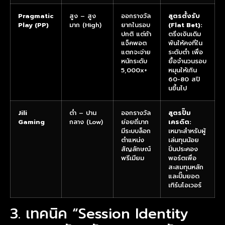
Pragmatic
สูง – สูง
ออกรางวัล
สูตรตั้งรับ
Play (PP)
มาก (High)
ยากในรอบ
(Flat Bet):
ปกติ แต่ถ้า
ตรึงเงินเดิม
แจ็คพอต
พันให้คงที่ใน
แตกจะจ่าย
ระดับต่ำ เพื่อ
หนักระดับ
ยื้อจำนวนรอบ
5,000x+
หมุนให้เกิน
60-80 สปิ
นขึ้นไป
Jili
ต่ำ – ปาน
ออกรางวัล
สูตรปั๊ม
Gaming
กลาง (Low)
ย่อยถี่มาก
เครดิต:
มีระบบล็อก
เหมาะสำหรับผู้
ตำแหน่ง
เล่นทุนน้อย
สัญลักษณ์
ปั่นประคอง
พรีเมียม
พอร์ตเพื่อ
สะสมทุนหลัก
และปั๊มยอด
เทิร์นโอเวอร์
3. เทคนิค “Session Identity