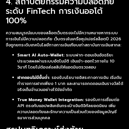
4. สถาปัตยกรรมความปลอดภัย
ระดับ FinTech การเงินออโต้
100%
ความสมบูรณ์แบบของสล็อตเว็บตรงจะไม่มีความหมายหากระบบ
การเงินไม่มีความปลอดภัย เว็บตรงในเครือซุปเปอร์สล็อตปี 2026
จึงถูกยกระดับเทคโนโลยีทางการเงินเทียบเท่าสถาบันการเงินสากล:
Smart AI Auto-Wallet:
ระบบฝาก-ถอนเงินอัจฉริยะ
ประมวลผลผ่านระบบอัตโนมัติ เงินเข้า-ออกไวภายใน 10
วินาที โดยไม่ต้องส่งสลิปให้แอดมินตรวจสอบ
ฝากถอนไม่มีขั้นต่ำ:
รองรับนโยบายอิสระทางการเงิน เริ่มต้น
ทำรายการฝากเพียง 1 บาท และสามารถกดถอนเงินรางวัลได้
จริงเต็มจำนวนอย่างไร้ข้อจำกัด
True Money Wallet Integration:
รองรับการเชื่อมต่อ
API ตรงกับแอปพลิเคชันกระเป๋าเงินดิจิทัลยอดนิยม เพิ่ม
ความปลอดภัยและรักษาความเป็นส่วนตัวของข้อมูลบัญชี
ธนาคารส่วนบุคคล