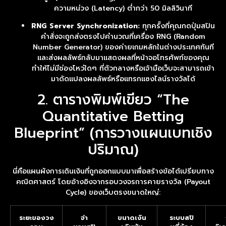
ความหน่วง (Latency) ต่ำกว่า 50 มิลลิวินาที
RNG Server Synchronization:
ทุกครั้งที่คุณกดปุ่มสปิน
คำสั่งจะถูกส่งตรงไปคำนวณที่เครื่อง RNG (Random
Number Generator) ของค่ายเกมหลักในต่างประเทศทันที
และส่งผลลัพธ์กลับมาแสดงผลที่หน้าจอโทรศัพท์ของคุณ
ทำให้ไม่มีช่องโหว่ใดๆ ที่ตัวกลางหรือเจ้ามือเว็บจะสามารถเข้า
มาดัดแปลงผลลัพธ์หรือแทรกแซงไลน์รางวัลได้
2. ตารางพิมพ์เขียว “The
Quantitative Betting
Blueprint” (การวางแผนเบทเชิง
ปริมาณ)
นี่คือแผนผังการเดินเงินที่ถูกออกแบบมาเพื่อสร้างข้อได้เปรียบทาง
คณิตศาสตร์ โดยอ้างอิงจากรอบวงจรการคายรางวัล (Payout
Cycle) ของเว็บตรงขนาดใหญ่:
ระยะของวง
จำ
ขนาดเงิน
ระบบสปิ