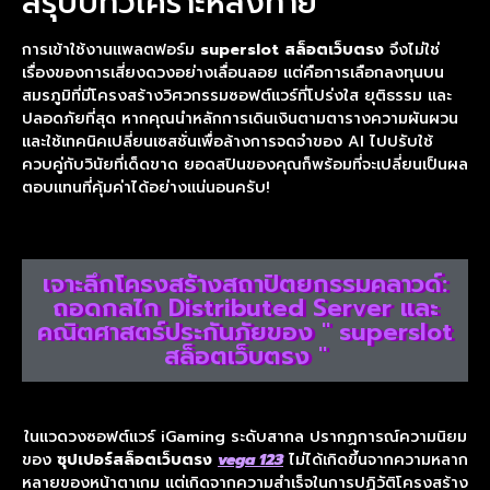
สรุปบทวิเคราะห์ส่งท้าย
การเข้าใช้งานแพลตฟอร์ม
superslot สล็อตเว็บตรง
จึงไม่ใช่
เรื่องของการเสี่ยงดวงอย่างเลื่อนลอย แต่คือการเลือกลงทุนบน
สมรภูมิที่มีโครงสร้างวิศวกรรมซอฟต์แวร์ที่โปร่งใส ยุติธรรม และ
ปลอดภัยที่สุด หากคุณนำหลักการเดินเงินตามตารางความผันผวน
และใช้เทคนิคเปลี่ยนเซสชั่นเพื่อล้างการจดจำของ AI ไปปรับใช้
ควบคู่กับวินัยที่เด็ดขาด ยอดสปินของคุณก็พร้อมที่จะเปลี่ยนเป็นผล
ตอบแทนที่คุ้มค่าได้อย่างแน่นอนครับ!
เจาะลึกโครงสร้างสถาปัตยกรรมคลาวด์:
ถอดกลไก Distributed Server และ
คณิตศาสตร์ประกันภัยของ " superslot
สล็อตเว็บตรง "
ในแวดวงซอฟต์แวร์ iGaming ระดับสากล ปรากฏการณ์ความนิยม
ของ
ซุปเปอร์สล็อตเว็บตรง
vega 123
ไม่ได้เกิดขึ้นจากความหลาก
หลายของหน้าตาเกม แต่เกิดจากความสำเร็จในการปฏิวัติโครงสร้าง