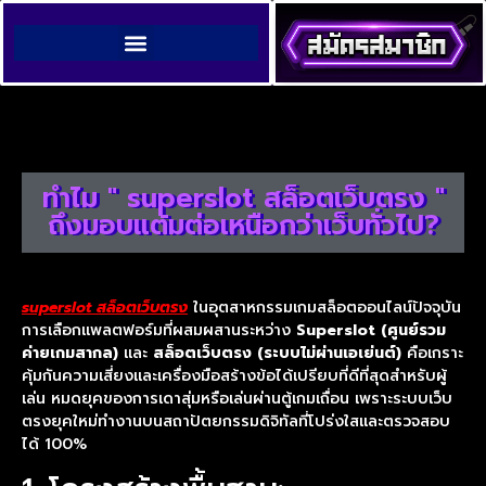
ทำไม " superslot สล็อตเว็บตรง "
ถึงมอบแต้มต่อเหนือกว่าเว็บทั่วไป?
superslot สล็อตเว็บตรง
ในอุตสาหกรรมเกมสล็อตออนไลน์ปัจจุบัน
การเลือกแพลตฟอร์มที่ผสมผสานระหว่าง
Superslot (ศูนย์รวม
ค่ายเกมสากล)
และ
สล็อตเว็บตรง (ระบบไม่ผ่านเอเย่นต์)
คือเกราะ
คุ้มกันความเสี่ยงและเครื่องมือสร้างข้อได้เปรียบที่ดีที่สุดสำหรับผู้
เล่น หมดยุคของการเดาสุ่มหรือเล่นผ่านตู้เกมเถื่อน เพราะระบบเว็บ
ตรงยุคใหม่ทำงานบนสถาปัตยกรรมดิจิทัลที่โปร่งใสและตรวจสอบ
ได้ 100%