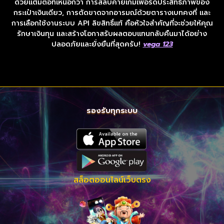
ด้วยแต้มต่อที่เหนือกว่า การสลับค่ายเกมเพื่อรีดประสิทธิภาพของ
กระเป๋าเงินเดียว, การตัดขาดจากอารมณ์ด้วยตารางเบทคงที่ และ
การเลือกใช้งานระบบ API ลิขสิทธิ์แท้ คือหัวใจสำคัญที่จะช่วยให้คุณ
รักษาเงินทุน และสร้างโอกาสรับผลตอบแทนกลับคืนมาได้อย่าง
ปลอดภัยและยั่งยืนที่สุดครับ!
vega 123
รองรับทุกระบบ
สล็อตออนไลน์เว็บตรง