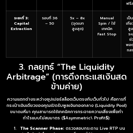
ฟรี
ระยะที่ 3:
รอบที่ 36
5x – 8x
Manual
เป็น
Capital
– 50
(จุดเบท
Spin / ใช้
เกี่
Extraction
สูงสุด)
เทคนิค
สูง
Fast Stop
ระบ
ช่
พอต
กลา
3. กลยุทธ์ “The Liquidity
Arbitrage” (การดึงกระแสเงินสด
ข้ามค่าย)
ความแตกต่างระหว่างซุปเปอร์สล็อตเว็บตรงกับเว็บทั่วไป คือการที่
กระเป๋าเงินเดียวของคุณเปิดรับพูลเงินกองกลาง (Liquidity Pool)
ขนาดมหึมา คุณสามารถใช้เทคนิคการกระจายความเสี่ยงเพื่อทำ
กำไรแบบไม่สมมาตร (
$Asymmetric\ Profit$
):
The Scanner Phase:
ตรวจสอบกระดาน Live RTP บน