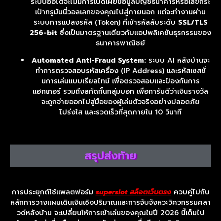
ระบบออโต้จะไม่มีการเปิดเผยข้อมูลบัญชีธนาคารหรือเลขกระ
เป๋าทรูมันนี่วอลเลทของคุณไปสู่ภายนอก แต่จะทำงานผ่าน
ระบบการแปลงรหัส (Token) ที่เข้ารหัสลับระดับ
SSL/TLS
256-bit
ซึ่งเป็นมาตรฐานเดียวกับแอปพลิเคชันธุรกรรมของ
ธนาคารพาณิชย์
Automated Anti-Fraud System:
ระบบ AI หลังบ้านจะ
ทำการตรวจสอบรหัสเครื่อง (IP Address) และรหัสเซสชั่
นการเล่นแบบเรียลไทม์ เพื่อตรวจสอบและป้องกันการ
แฮกเกอร์ รวมถึงสกัดกั้นกลุ่มบอท เพื่อการันตีว่าเงินรางวัล
จะถูกจ่ายออกไปสู่มือของผู้เล่นตัวจริงอย่างปลอดภัย
โปร่งใส และรวดเร็วที่สุดภายใน 10 วินาที
สรุปส่งท้าย
การประยุกต์ใช้แพลตฟอร์ม
superslot สล็อตเว็บตรง
ควบคู่ไปกับ
หลักการวางแผนเดินเงินเชิงปริมาณและการจับจังหวะวิศวกรรมคลา
วด์หลังบ้าน จะเปลี่ยนให้การเข้าเล่นของคุณในปี 2026 นี้เต็มไป